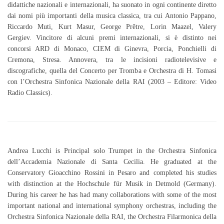
didattiche nazionali e internazionali, ha suonato in ogni continente diretto
dai nomi più importanti della musica classica, tra cui Antonio Pappano,
Riccardo Muti, Kurt Masur, George Prêtre, Lorin Maazel, Valery
Gergiev. Vincitore di alcuni premi internazionali, si è distinto nei
concorsi ARD di Monaco, CIEM di Ginevra, Porcia, Ponchielli di
Cremona, Stresa. Annovera, tra le incisioni radiotelevisive e
discografiche, quella del Concerto per Tromba e Orchestra di H. Tomasi
con l’Orchestra Sinfonica Nazionale della RAI (2003 – Editore: Video
Radio Classics).
Andrea Lucchi is Principal solo Trumpet in the Orchestra Sinfonica
dell’Accademia Nazionale di Santa Cecilia. He graduated at the
Conservatory Gioacchino Rossini in Pesaro and completed his studies
with distinction at the Hochschule für Musik in Detmold (Germany).
During his career he has had many collaborations with some of the most
important national and international symphony orchestras, including the
Orchestra Sinfonica Nazionale della RAI, the Orchestra Filarmonica della