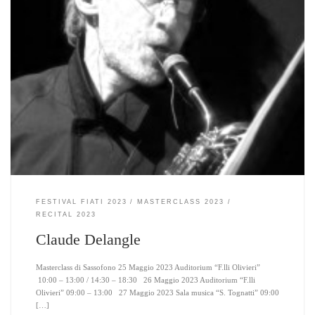
FESTIVAL FIATI 2023
MASTERCLASS 2023
RECITAL 2023
Claude Delangle
Masterclass di Sassofono 25 Maggio 2023 Auditorium “F.lli Olivieri”
10:00 – 13:00 / 14:30 – 18:30 26 Maggio 2023 Auditorium “F.lli
Olivieri” 09:00 – 13:00 27 Maggio 2023 Sala musica “S. Tognatti” 09:00
[…]