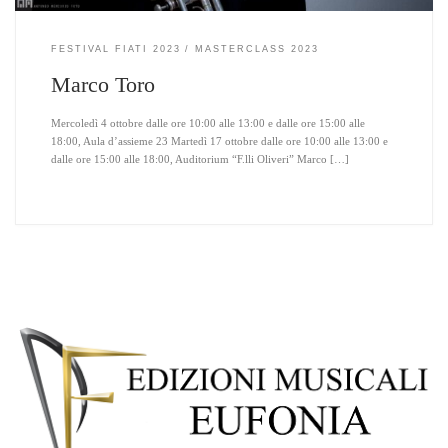
FESTIVAL FIATI 2023
MASTERCLASS 2023
Marco Toro
Mercoledì 4 ottobre dalle ore 10:00 alle 13:00 e dalle ore 15:00 alle
18:00, Aula d’assieme 23 Martedì 17 ottobre dalle ore 10:00 alle 13:00 e
dalle ore 15:00 alle 18:00, Auditorium “F.lli Oliveri” Marco […]