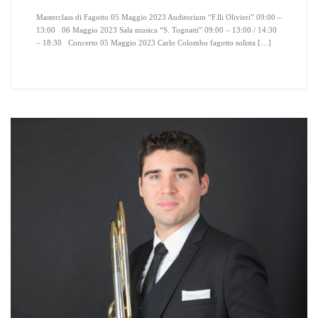
Masterclass di Fagotto 05 Maggio 2023 Auditorium “F.lli Olivieri” 09:00 –
13:00 06 Maggio 2023 Sala musica “S. Tognatti” 09:00 – 13:00 / 14:30
– 18:30 Concerto 05 Maggio 2023 Carlo Colombo fagotto solista […]