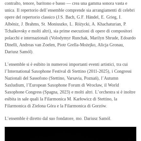
contralto, tenore, baritono e basso — crea una gamma sonora vasta e
unica. Il repertorio dell’ensemble comprende sia arrangiamenti di celebri
opere del repertorio classico (J.S. Bach, G.F. Händel, E. Grieg, I.
Albéniz, J. Brahms, St. Moniuszko, L. Różycki, A. Khachaturian, P.
Tchaikovsky e molti altri), sia prime esecuzioni di opere di compositori
polacchi e internazionali (Volodymyr Runchak, Marilyn Shrude, Edoardo
Dinelli, Andreas van Zoelen, Piotr Grella-Możejko, Alicja Gronau,
Dariusz Samól).
L’ensemble si è esibito in numerosi importanti eventi artistici, tra cui
l’International Saxophone Festival di Stettino (2011-2025), i Congressi
Nazionali del Sassofono (Stettino, Varsavia, Poznań), l’Autumn
Saxludium, l’European Saxophone Forum di Wrocław, il World
Saxophone Congress (Spagna, 2023) e molti altri. L’orchestra si è inoltre
esibita in sale quali la Filarmonica M. Karłowicz di Stettino, la
Filarmonica di Zielona Góra e la Filarmonica di Gorzów.
L’ensemble è diretto dal suo fondatore, mo. Dariusz Samól.