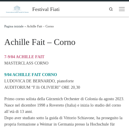
Skip to content
Festival Fiati
Search
Men
Pagina iniziale
»
Achille Fait – Corno
Achille Fait – Corno
7-9/04 ACHILLE FAIT
MASTERCLASS CORNO
9/04 ACHILLE FAIT CORNO
LUDOVICA DE BERNARDO, pianoforte
AUDITORIUM “F.lli OLIVIERI” ORE 20,30
Primo corno solista della Gürzenich Orchester di Colonia da agosto 2023.
Nasce nel dicembre 1998 a Rovereto (Italia) e inizia lo studio del corno
all’età di 13 anni.
Dopo aver studiato sotto la guida di Vittorio Schiavone, ha proseguito la
propria formazione a Weimar in Germania presso la Hochschule für