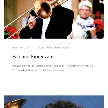
FESTIVAL FIATI 2021
MASTERCLASS
Fabiano Fiorenzani
Fabiano Fiorenzani- Master class di Trombone 4-5 ottobre (esterni solo
2° giorno) Auditorium Fabiano Fiorenzani