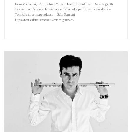
Ermes Giussani, 21 ottobre- Master class di Trombone – Sala Tognatti
22 ottobre- L’approccio mentale e fisico nella performance musicale –
Tecniche di consapevolezza – Sala Tognatti
https://festivalfiati.consno.it/ermes-giussani/