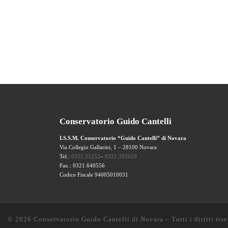
Conservatorio Guido Cantelli
I.S.S.M. Conservatorio “Guido Cantelli” di Novara
Via Collegio Gallarini, 1 – 28100 Novara
Tel.:
0321.31252
–
0321.392629
Fax.: 0321.640556
Codice Fiscale 94005010031
© 2026
Conservatorio Guido Cantelli di Novara
–
Tutti i diritti ris