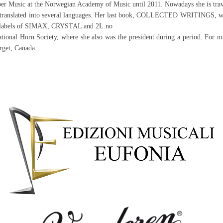
r Music at the Norwegian Academy of Music until 2011. Nowadays she is travel
 translated into several languages. Her last book, COLLECTED WRITINGS, wa
he labels of SIMAX, CRYSTAL and 2L.no
ional Horn Society, where she also was the president during a period. For ma
rget, Canada.