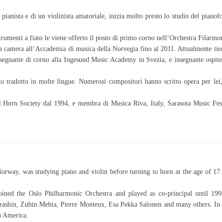
ianista e di un violinista amatoriale, inizia molto presto lo studio del pianofo
umenti a fiato le viene offerto il posto di primo corno nell’Orchestra Filarmon
a camera all’Accademia di musica della Norvegia fino al 2011. Attualmente tiene
nsegnante di corno alla Ingesund Music Academy in Svezia, e insegnante ospit
o tradotto in molte lingue. Numerosi compositori hanno scritto opera per lei, 
 Horn Society dal 1994, e membra di Musica Riva, Italy, Sarasota Music Fes
rway, was studying piano and violin before turning to horn at the age of 17.
ined the Oslo Philharmonic Orchestra and played as co-principal until 19
ashin, Zubin Mehta, Pierre Monteux, Esa Pekka Salonen and many others. In add
h America.