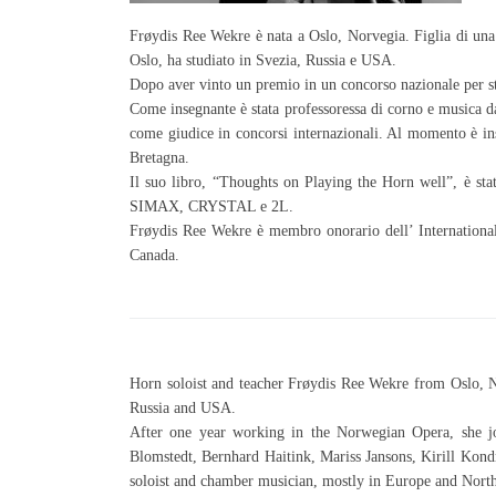
Frøydis Ree Wekre è nata a Oslo, Norvegia. Figlia di una p
Oslo, ha studiato in Svezia, Russia e USA.
Dopo aver vinto un premio in un concorso nazionale per str
Come insegnante è stata professoressa di corno e musica d
come giudice in concorsi internazionali. Al momento è i
Bretagna.
Il suo libro, “Thoughts on Playing the Horn well”, è stat
SIMAX, CRYSTAL e 2L.
Frøydis Ree Wekre è membro onorario dell’ International
Canada.
Horn soloist and teacher Frøydis Ree Wekre from Oslo, No
Russia and USA.
After one year working in the Norwegian Opera, she jo
Blomstedt, Bernhard Haitink, Mariss Jansons, Kirill Kondr
soloist and chamber musician, mostly in Europe and Nort