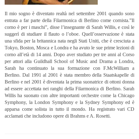
Il mio sogno è diventato realtà nel settembre 2001 quando sono
entrata a far parte della Filarmonica di Berlino come cornista.”Il
corno è per i maschi”, disse l’insegnante di Sarah Willis, e così le
suggerì di studiare il flauto o l’oboe. Quell’osservazione è stata
una sfida per la britannica nata negli Stati Uniti, che è cresciuta a
Tokyo, Boston, Mosca e Londra e ha avuto le sue prime lezioni di
corno all’età di 14 anni. Dopo aver studiato per tre anni al Corso
per attori alla Guildhall School of Music and Drama a Londra,
Sarah ha continuato la sua formazione con F.McWilliam a
Berlino. Dal 1991 al 2001 è stata membro della Staatskapelle di
Berlino e nel 2001 è diventata la prima suonatrice di ottoni donna
ad essere accettata nei ranghi della Filarmonica di Berlino. Sarah
Willis ha suonato con altre importanti orchestre come la Chicago
Symphony, la London Symphony e la Sydney Symphony ed è
apparsa come solista in tutto il mondo. Ha registrato vari CD
acclamati che includono opere di Brahms e A. Rosetti.