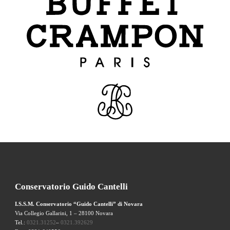
Conservatorio Guido Cantelli
I.S.S.M. Conservatorio “Guido Cantelli” di Novara
Via Collegio Gallarini, 1 – 28100 Novara
Tel.:
0321.31252
–
0321.392629