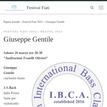
Skip to content
Festival Fiati
Search
Men
Pagina iniziale
»
Festival Fiati 2022
»
Giuseppe Gentile
FESTIVAL FIATI 2022
RECITAL 2022
Giuseppe Gentile
Sabato 26 marzo ore 20:30
“Auditorium Fratelli Olivieri”
Giuseppe
Gentile
clarinetto basso
J.S.Bach
dalla Prima
Suite per
violoncello