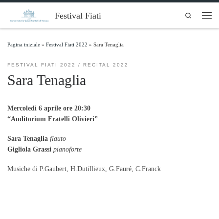
Skip to content
Festival Fiati
Search
Men
Pagina iniziale
»
Festival Fiati 2022
»
Sara Tenaglia
FESTIVAL FIATI 2022
RECITAL 2022
Sara Tenaglia
Mercoledì 6 aprile ore 20:30
“Auditorium Fratelli Olivieri”
Sara Tenaglia
flauto
Gigliola Grassi
pianoforte
Musiche di P.Gaubert, H.Dutillieux, G.Fauré, C.Franck