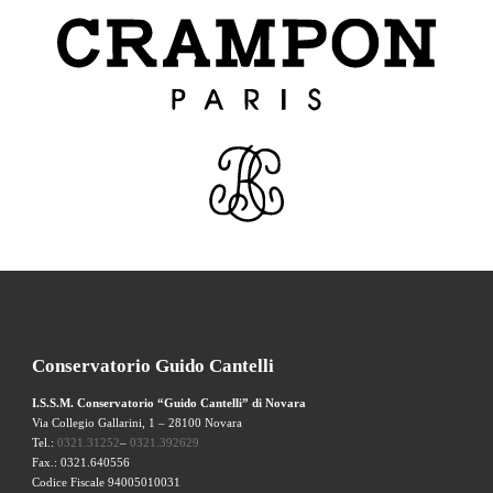
Conservatorio Guido Cantelli
I.S.S.M. Conservatorio “Guido Cantelli” di Novara
Via Collegio Gallarini, 1 – 28100 Novara
Tel.:
0321.31252
–
0321.392629
Fax.: 0321.640556
Codice Fiscale 94005010031