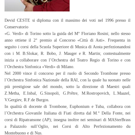
Devid CESTE si diploma con il massimo dei voti nel 1996 presso il
Conservatorio
«G. Verdi» di Torino sotto la guida del M° Floriano Rosini; nello stesso
anno ottiene il 2° premio al Concorso «Città di Asti». Frequenta in
seguito i corsi della Scuola Superiore di Musica di Aosta perfezionandosi
con i M. B.Slokar, R. Bobo, J. Mauger e R. Martin; contestualmente
inizia a collaborare con l’Orchestra del Teatro Regio di Torino e con
l’Orchestra Sinfonica «Verdi» di Milano.
Nel 2000 vince il concorso per il ruolo di Secondo Trombone presso
l’Orchestra Sinfonica Nazionale della RAI, con la quale ha suonato nelle
più prestigiose sale del mondo, sotto la direzione di Maestri quali
Z.Metha, E.Inbal, G.Sinopoli, G.Prêtre, M.Rostropovich, L.Maazel,
V.Gergiev, R.F.de Burgos.
In qualità di docente di Trombone, Euphonium e Tuba, collabora con
l’Orchestra Giovanile Italiana di Fiati diretta dal M.° Della Fonte, nei
corsi di Ripatransone (AP); insegna inoltre nei seminari di MASterBrass
a Palazzolo sull’Oglio, nei Corsi di Alto Perfezionamento du
Montebuono e di Nus.