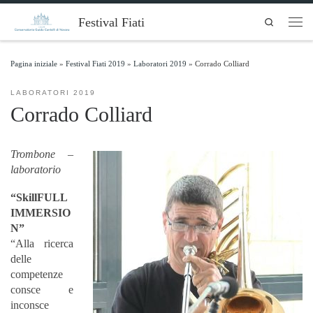
Skip to content
Festival Fiati
Search
Men
Pagina iniziale
»
Festival Fiati 2019
»
Laboratori 2019
»
Corrado Colliard
LABORATORI 2019
Corrado Colliard
Trombone –
laboratorio
“SkillFULL
IMMERSIO
N”
“Alla ricerca
delle
competenze
consce e
inconsce