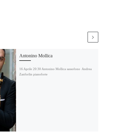
Antonino Mollica
16 Aprile 20:30 Antonino Mollica sassofono Andrea
Zanforlin pianoforte