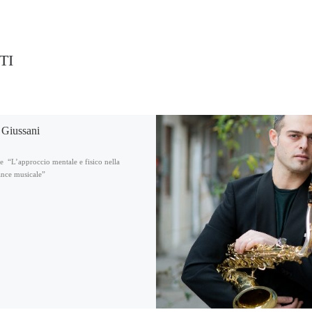
TI
 Giussani
e “L’approccio mentale e fisico nella
nce musicale”