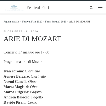
Skip to content
Festival Fiati
Search
Men
Pagina iniziale
»
Festival Fiati 2020
»
Fuori Festival 2020
»
ARIE DI MOZART
FUORI FESTIVAL 2020
ARIE DI MOZART
Concerto 17 maggio ore 17.00
Programma arie di Mozart
Ivan corona
: C
larinetto
Agnese Berzero
: C
larinetto
Noemi Ganelli
:
Oboe
Marta Magistri
: O
boe
Marco Frigerio
: F
agotto
Andrea Baiocco
: F
agotto
Davide Pisan
i:
Corno