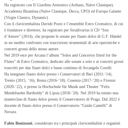
Ha registrato con Il Giardino Armonico (Arthaus, Naïve Classique),
Accademia Bizantina (Naïve Classique, Decca, CPO) ed Europa Galante
(Virgin Classics, Dynamic).
Con il clavicembalista Davide Pozzi e l’ensemble Estro Cromatico, di cui
è fondatore e direttore, ha registrato per Stradivarius il CD “Son
d’Amore” (2014), che propone le sonate per flauto dolce di G.F. Händel
in un inedito confronto con trascrizioni strumentali di arie operistiche e
concerti grossi dello stesso autore.
Nel 2019 esce per Arcana l’album “Solos and Concertos fitted for the
Flutes” di Estro Cromatico, dedicato alle sonate a solo e ai concerti grossi
trascritti per due flauti dolci e basso continuo di Arcangelo Corelli.
Ha insegnato flauto dolce presso i Conservatori di Bari (2011-‘14),
Trento (2015, ‘16), Roma (2016-‘18), Cosenza (2017-‘20) e Firenze
(2020-’22), e presso la Hochschule für Musik und Theater “Felix
Mendelssohn Bartholdy” di Lipsia (2018-‘20). Nel 2019 ha tenuto una
masterclass di flauto dolce presso il Conservatorio di Praga. Dal 2022 è
docente di flauto dolce presso il Conservatorio “Guido Cantelli” di
Novara.
Fabio Bonizzoni
, considerato tra i principali clavicembalisti e organisti