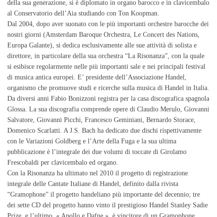
della sua generazione, si è diplomato in organo barocco e in clavicembalo
al Conservatorio dell’Aia studiando con Ton Koopman.
Dal 2004, dopo aver suonato con le più importanti orchestre barocche dei
nostri giorni (Amsterdam Baroque Orchestra, Le Concert des Nations,
Europa Galante), si dedica esclusivamente alle sue attività di solista e
direttore, in particolare della sua orchestra “La Risonanza”, con la quale
si esibisce regolarmente nelle più importanti sale e nei principali festival
di musica antica europei. E’ presidente dell’Associazione Handel,
organismo che promuove studi e ricerche sulla musica di Handel in Italia.
Da diversi anni Fabio Bonizzoni registra per la casa discografica spagnola
Glossa. La sua discografia comprende opere di Claudio Merulo, Giovanni
Salvatore, Giovanni Picchi, Francesco Geminiani, Bernardo Storace,
Domenico Scarlatti. A J.S. Bach ha dedicato due dischi rispettivamente
con le Variazioni Goldberg e l’Arte della Fuga e la sua ultima
pubblicazione è l’integrale dei due volumi di toccate di Girolamo
Frescobaldi per clavicembalo ed organo.
Con la Risonanza ha ultimato nel 2010 il progetto di registrazione
integrale delle Cantate Italiane di Handel, definito dalla rivista
“Gramophone” il progetto handeliano più importante del decennio; tre
dei sette CD del progetto hanno vinto il prestigioso Handel Stanley Sadie
Prize, e l’ultimo, « Apollo e Dafne », è vincitore di un Gramophone