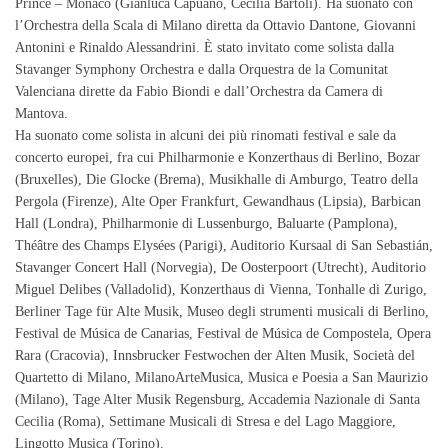
Prince – Monaco (Gianluca Capuano, Cecilia Bartoli). Ha suonato con
l’Orchestra della Scala di Milano diretta da Ottavio Dantone, Giovanni
Antonini e Rinaldo Alessandrini. È stato invitato come solista dalla
Stavanger Symphony Orchestra e dalla Orquestra de la Comunitat
Valenciana dirette da Fabio Biondi e dall’Orchestra da Camera di
Mantova.
Ha suonato come solista in alcuni dei più rinomati festival e sale da
concerto europei, fra cui Philharmonie e Konzerthaus di Berlino, Bozar
(Bruxelles), Die Glocke (Brema), Musikhalle di Amburgo, Teatro della
Pergola (Firenze), Alte Oper Frankfurt, Gewandhaus (Lipsia), Barbican
Hall (Londra), Philharmonie di Lussenburgo, Baluarte (Pamplona),
Théâtre des Champs Elysées (Parigi), Auditorio Kursaal di San Sebastián,
Stavanger Concert Hall (Norvegia), De Oosterpoort (Utrecht), Auditorio
Miguel Delibes (Valladolid), Konzerthaus di Vienna, Tonhalle di Zurigo,
Berliner Tage für Alte Musik, Museo degli strumenti musicali di Berlino,
Festival de Música de Canarias, Festival de Música de Compostela, Opera
Rara (Cracovia), Innsbrucker Festwochen der Alten Musik, Società del
Quartetto di Milano, MilanoArteMusica, Musica e Poesia a San Maurizio
(Milano), Tage Alter Musik Regensburg, Accademia Nazionale di Santa
Cecilia (Roma), Settimane Musicali di Stresa e del Lago Maggiore,
Lingotto Musica (Torino).