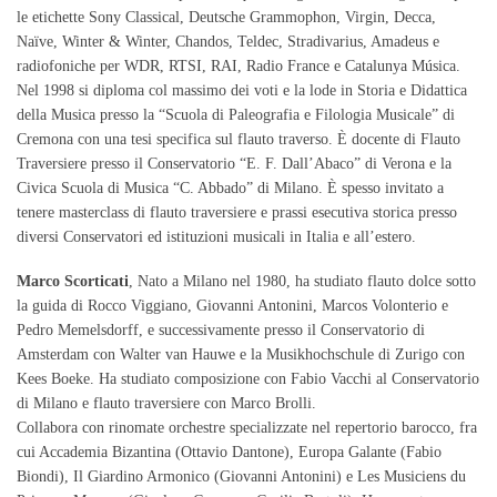
le etichette Sony Classical, Deutsche Grammophon, Virgin, Decca,
Naïve, Winter & Winter, Chandos, Teldec, Stradivarius, Amadeus e
radiofoniche per WDR, RTSI, RAI, Radio France e Catalunya Música.
Nel 1998 si diploma col massimo dei voti e la lode in Storia e Didattica
della Musica presso la “Scuola di Paleografia e Filologia Musicale” di
Cremona con una tesi specifica sul flauto traverso. È docente di Flauto
Traversiere presso il Conservatorio “E. F. Dall’Abaco” di Verona e la
Civica Scuola di Musica “C. Abbado” di Milano. È spesso invitato a
tenere masterclass di flauto traversiere e prassi esecutiva storica presso
diversi Conservatori ed istituzioni musicali in Italia e all’estero.
Marco Scorticati
, Nato a Milano nel 1980, ha studiato flauto dolce sotto
la guida di Rocco Viggiano, Giovanni Antonini, Marcos Volonterio e
Pedro Memelsdorff, e successivamente presso il Conservatorio di
Amsterdam con Walter van Hauwe e la Musikhochschule di Zurigo con
Kees Boeke. Ha studiato composizione con Fabio Vacchi al Conservatorio
di Milano e flauto traversiere con Marco Brolli.
Collabora con rinomate orchestre specializzate nel repertorio barocco, fra
cui Accademia Bizantina (Ottavio Dantone), Europa Galante (Fabio
Biondi), Il Giardino Armonico (Giovanni Antonini) e Les Musiciens du