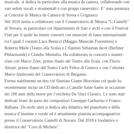
musicale, si dedica in particolare alla musica da camera, collaborando con
vari solisti vocali e strumentali e con gruppi cameristici. E’ stata premiata
ai Concorsi di Musica da Camera di Stresa e Grignasco.
Nel 2016 inizia a collaborare con il Conservatorio di Musica “G.Cantelli”
di Novara, in particolare coi dipartimento di fiati e archi e con il Festival
Fiati per il quale ha tenuto concerti con musicisti di fama internazionale
tra I quali I cornisti Luca Benucci (Maggio Musicale Fiorentino) e
Roberto Miele (Teatro alla Scala) e I flautisti Sebastian Jacot (Berliner
Philarmonik) e Claudio Montafia. Ha collaborato in concerti e master-
class con Marco Zoni, primo flauto del Teatro alla Scala, con Flavio
Alziati, primo flauto del Teatro Carlo Felice di Genova e con l’oboista
Marco Ambrosini del Conservatorio di Bergamo.
Forma stabilmente un duo col flautista Gianni Biocotino col quale ha
recentemente inciso un CD dedicato a Camille Saint-Saens in occasione
dei 100 anni della morte per l’etichetta Da Vinci Classics. Le sono stati
dedicati brani da parte dei compositori Giuseppe Garbarino e Franco
Balliana. Da molti anni si dedica alla didattica del pianoforte e della
musica d’insieme e corale ed è attualmente pianista accompagnatrice
presso il Conservatorio Cantelli di Novara. Dal 2018 è fondatrice e
direttrice del “Coro di Michela”.