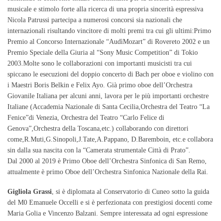
musicale e stimolo forte alla ricerca di una propria sincerità espressiva
Nicola Patrussi partecipa a numerosi concorsi sia nazionali che
internazionali risultando vincitore di molti premi tra cui gli ultimi:Primo
Premio al Concorso Internazionale “AudìMozart” di Rovereto 2002 e un
Premio Speciale della Giuria al “Sony Music Competition” di Tokio
2003.Molte sono le collaborazioni con importanti musicisti tra cui
spiccano le esecuzioni del doppio concerto di Bach per oboe e violino con
i Maestri Boris Belkin e Felix Ayo. Già primo oboe dell’Orchestra
Giovanile Italiana per alcuni anni, lavora per le più importanti orchestre
Italiane (Accademia Nazionale di Santa Cecilia,Orchestra del Teatro “La
Fenice”di Venezia, Orchestra del Teatro “Carlo Felice di
Genova”,Orchestra della Toscana,etc.) collaborando con direttori
come,R.Muti,G.Sinopoli,J.Tate,A.Pappano, D.Baremboin, etc.e collabora
sin dalla sua nascita con la “Camerata strumentale Città di Prato”.
Dal 2000 al 2019 è Primo Oboe dell’Orchestra Sinfonica di San Remo,
attualmente è primo Oboe dell’Orchestra Sinfonica Nazionale della Rai.
Gigliola Grassi
, si è diplomata al Conservatorio di Cuneo sotto la guida
del M0 Emanuele Occelli e si è perfezionata con prestigiosi docenti come
Maria Golia e Vincenzo Balzani. Sempre interessata ad ogni espressione