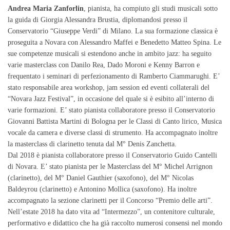
Andrea Maria Zanforlin
, pianista, ha compiuto gli studi musicali sotto
la guida di Giorgia Alessandra Brustia, diplomandosi presso il
Conservatorio “Giuseppe Verdi” di Milano. La sua formazione classica è
proseguita a Novara con Alessandro Maffei e Benedetto Matteo Spina. Le
sue competenze musicali si estendono anche in ambito jazz: ha seguito
varie masterclass con Danilo Rea, Dado Moroni e Kenny Barron e
frequentato i seminari di perfezionamento di Ramberto Ciammarughi. E’
stato responsabile area workshop, jam session ed eventi collaterali del
“Novara Jazz Festival”, in occasione del quale si è esibito all’interno di
varie formazioni. E’ stato pianista collaboratore presso il Conservatorio
Giovanni Battista Martini di Bologna per le Classi di Canto lirico, Musica
vocale da camera e diverse classi di strumento. Ha accompagnato inoltre
la masterclass di clarinetto tenuta dal M° Denis Zanchetta.
Dal 2018 è pianista collaboratore presso il Conservatorio Guido Cantelli
di Novara. E’ stato pianista per le Masterclass del M° Michel Arrignon
(clarinetto), del M° Daniel Gauthier (saxofono), del M° Nicolas
Baldeyrou (clarinetto) e Antonino Mollica (saxofono). Ha inoltre
accompagnato la sezione clarinetti per il Concorso “Premio delle arti”.
Nell’estate 2018 ha dato vita ad “Intermezzo”, un contenitore culturale,
performativo e didattico che ha già raccolto numerosi consensi nel mondo