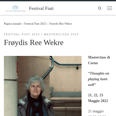
Skip to content
Festival Fiati
Search
Men
Pagina iniziale
»
Festival Fiati 2022
»
Frøydis Ree Wekre
FESTIVAL FIATI 2022
MASTERCLASS 2022
Frøydis Ree Wekre
Masterclass di
Corno
“Thoughts on
playing horn
well”
21, 22, 23
Maggio 2022
21 maggio