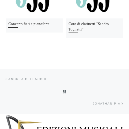
Concerto fiati e pianoforte
Coro di clarinetti “Sandro
Tognatti”
Navigazione articoli
Articolo precedente
ANDREA CELLACCHI
RITORNA ALLA LISTA DEGLI AR
Art
JONATHAN PIA